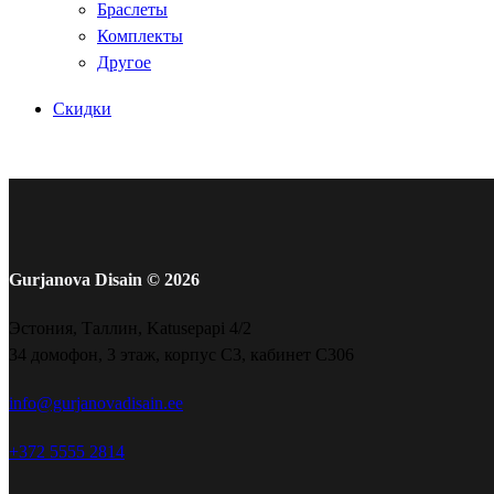
Браслеты
Комплекты
Другое
Скидки
Gurjanova Disain © 2026
Эстония, Таллин, Katusepapi 4/2
34 домофон, 3 этаж, корпус С3, кабинет С306
info@gurjanovadisain.ee
+372 5555 2814