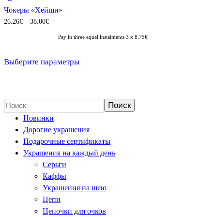
Чокеры «Хейши»
Диапазон
26.26
€
–
38.00
€
цен:
Pay in three equal instalments 3 x 8.75€
26.26€
Этот
–
Выберите параметры
товар
38.00€
имеет
несколько
вариаций.
Поиск
Опции
Новинки
можно
Дорогие украшения
выбрать
Подарочные сертификаты
на
Украшения на каждый день
странице
Серьги
товара.
Каффы
Украшения на шею
Цепи
Цепочки для очков